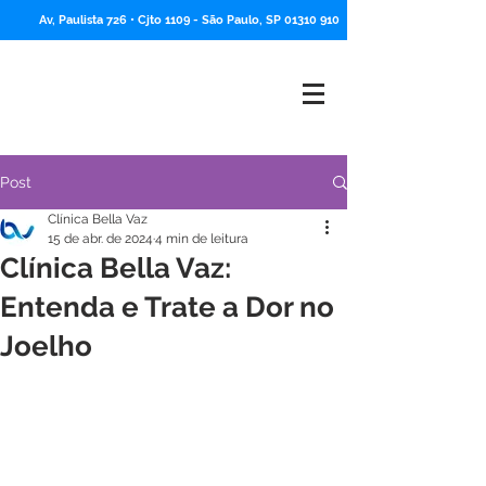
Av, Paulista 726 • Cjto 1109 -
São Paulo, SP
01310 910
Post
Clínica Bella Vaz
15 de abr. de 2024
4 min de leitura
Clínica Bella Vaz:
Entenda e Trate a Dor no
Joelho