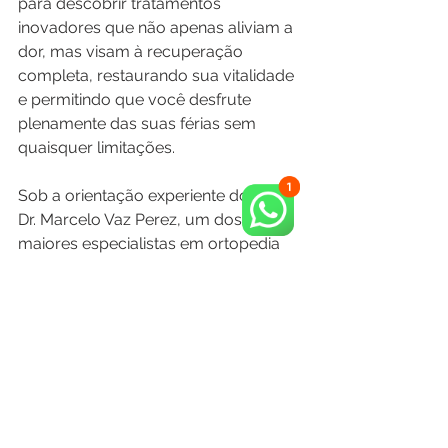
para descobrir tratamentos 
inovadores que não apenas aliviam a 
dor, mas visam à recuperação 
completa, restaurando sua vitalidade 
e permitindo que você desfrute 
plenamente das suas férias sem 
quaisquer limitações.
Sob a orientação experiente do Prof. 
Dr. Marcelo Vaz Perez, um dos 
maiores especialistas em ortopedia 
do Brasil, sua jornada para um verão 
sem dor começa no momento em 
que você agenda sua consulta. 
Celebre cada momento sem 
preocupações, pois na Bella Vaz, 
estamos dedicados a tornar sua 
experiência de verão memorável e 
sem desconfortos. Agende sua 