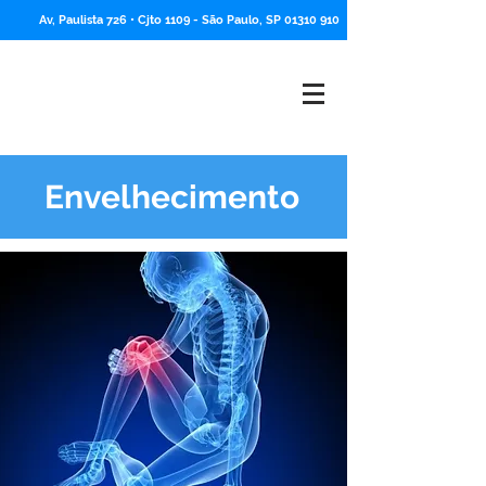
Av, Paulista 726 • Cjto 1109 -
São Paulo, SP
01310 910
Envelhecimento