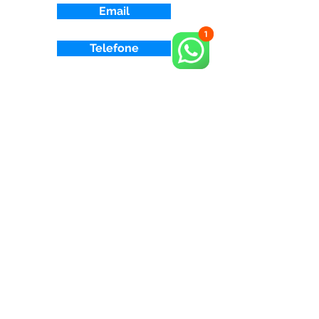
Email
Telefone
Nossa Localização
Av, Paulista 726 • Cjto 1109 São Paulo, SP
01310 910