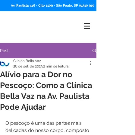
Av, Paulista 726 • Cjto 1109 -
São Paulo, SP
01310 910
Post
Clínica Bella Vaz
26 de set. de 2023
2 min de leitura
Alívio para a Dor no
Pescoço: Como a Clínica
Bella Vaz na Av. Paulista
Pode Ajudar
O pescoço é uma das partes mais 
delicadas do nosso corpo, composto 