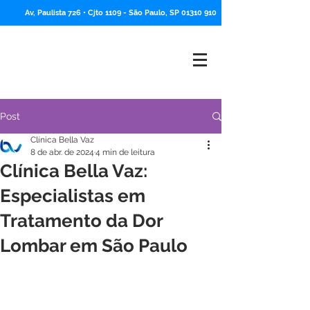
Av, Paulista 726 • Cjto 1109 -
São Paulo, SP
01310 910
Post
Clínica Bella Vaz
8 de abr. de 2024
4 min de leitura
Clínica Bella Vaz:
Especialistas em
Tratamento da Dor
Lombar em São Paulo