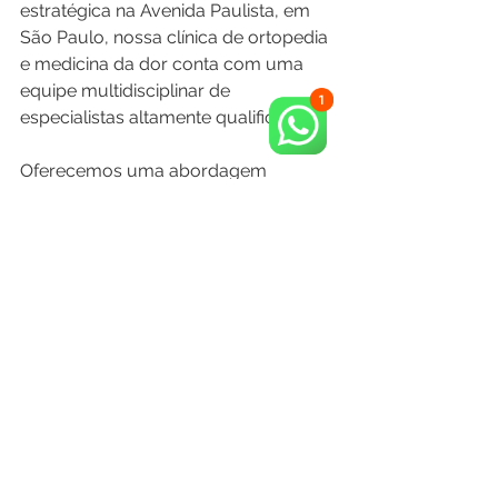
estratégica na Avenida Paulista, em 
São Paulo, nossa clínica de ortopedia 
e medicina da dor conta com uma 
equipe multidisciplinar de 
especialistas altamente qualificados. 
Oferecemos uma abordagem 
personalizada e integrada para o 
tratamento da dor lombar, visando 
não apenas aliviar os sintomas, mas 
também tratar a causa subjacente da 
condição.
Além disso, a Clínica Bella Vaz atende 
a uma variedade de convênios 
médicos, incluindo Bradesco, Amil e 
SulAmérica, garantindo acesso a 
uma ampla gama de serviços e 
profissionais de saúde. Nossos 